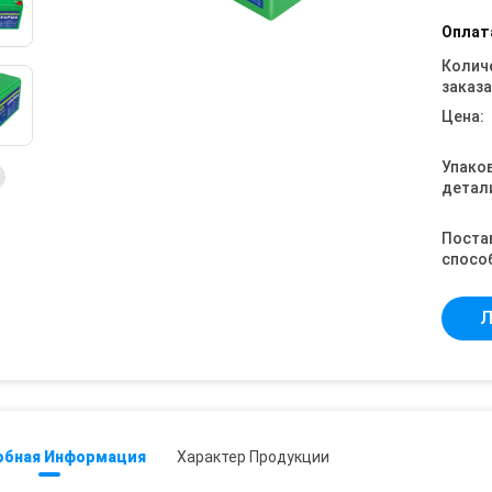
Оплат
Колич
заказа
Цена:
Упако
детал
Поста
спосо
Л
обная Информация
Характер Продукции