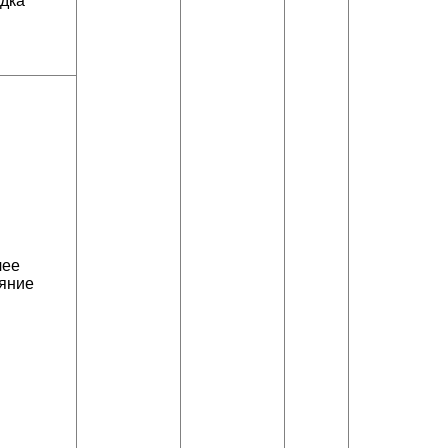
дка
чее
яние