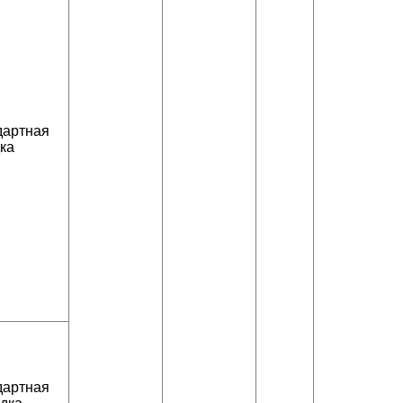
дартная
ка
дартная