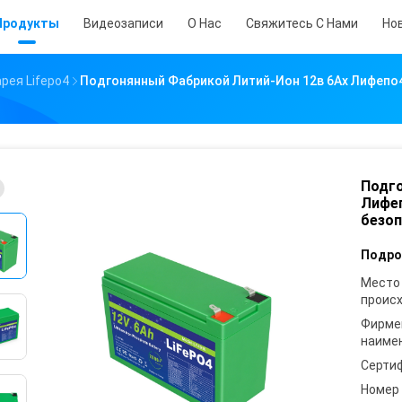
Продукты
Видеозаписи
О Нас
Свяжитесь С Нами
Но
рея Lifepo4
Подгонянный Фабрикой Литий-Ион 12в 6Ах Лифепо4
Подго
Лифеп
безоп
Подро
Место
проис
Фирме
наиме
Серти
Номер