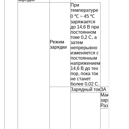
При
температуре
0 ℃ ~ 45 ℃
заряжается
до 14,6 В при
постоянном
токе 0,2 С, а
Режим
затем
зарядки
непрерывно
изменяется с
постоянным
напряжением
14,6 В до тех
пор, пока ток
не станет
более 0,02 С.
Зарядный ток
3А
Максимальн
зарядный то
Разрядный т