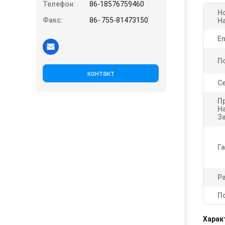
Телефон:
86-18576759460
Н
Факс:
86- 755-81473150
Н
En
П
контакт
Ce
П
Н
З
Га
Р
П
Харак