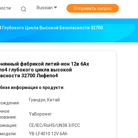
Russian
вости
Отправить запрос
 Глубокого Цикла Высокой Безопасности 32700
нянный фабрикой литий-ион 12в 6Ах
о4 глубокого цикла высокой
асности 32700 Лифепо4
бная информация о продукте:
Гуандун, Китай
хождения:
нное
YaBopower
нование:
фикация:
CE/IEC/RoHS/UN38.3/FCC
 модели:
YB-LF4010 12V 6Ah