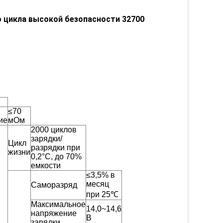
о цикла высокой безопасности 32700
≤70
ие
мОм
2000 циклов
зарядки/
Цикл
разрядки при
жизни
0,2°C, до 70%
емкости
≤3,5% в
месяц
Саморазряд
при 25℃
Максимальное
14,0~14,6
напряжение
В
зарядки