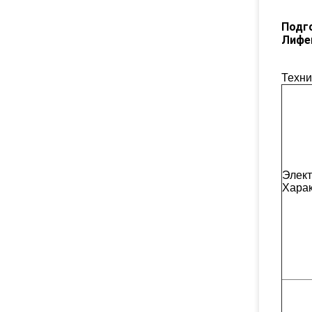
Подго
Лифе
Техни
Элект
Харак