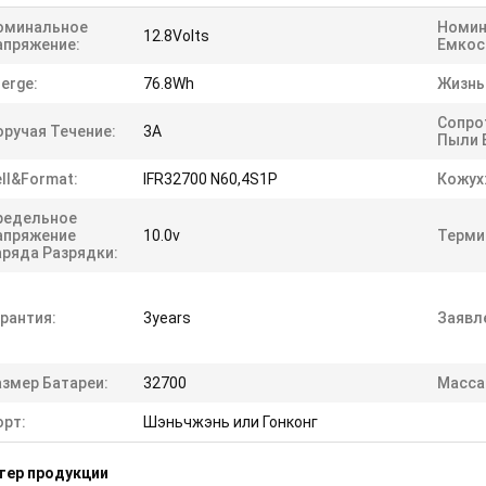
оминальное
Номин
12.8Volts
апряжение:
Емкос
erge:
76.8Wh
Жизнь
Сопро
оручая Течение:
3A
Пыли 
ll&Format:
IFR32700 N60,4S1P
Кожух
редельное
апряжение
10.0v
Терми
аряда Разрядки:
рантия:
3years
Заявл
азмер Батареи:
32700
Масса
орт:
Шэньчжэнь или Гонконг
тер продукции