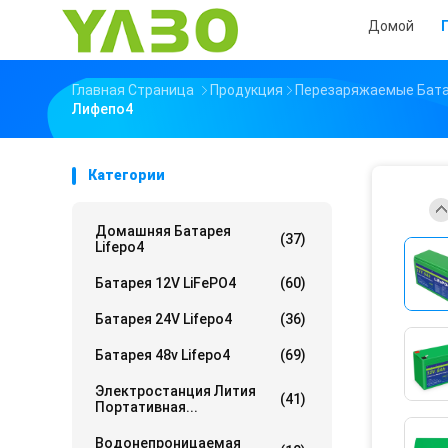
Домой
Главная Страница
Продукция
Перезаряжаемые Бата
Лифепо4
Категории
Домашняя Батарея
(37)
Lifepo4
Батарея 12V LiFePO4
(60)
Батарея 24V Lifepo4
(36)
Батарея 48v Lifepo4
(69)
Электростанция Лития
(41)
Портативная...
Водонепроницаемая