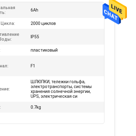
альная
6Ah
ть:
 Цикла:
2000 циклов
тивление
IP55
Воды:
:
пластиковый
нал:
F1
ШЛЮПКИ, тележки гольфа,
электротранспорты, системы
ение:
хранения солнечной энергии,
UPS, электрическая си
:
0.7kg