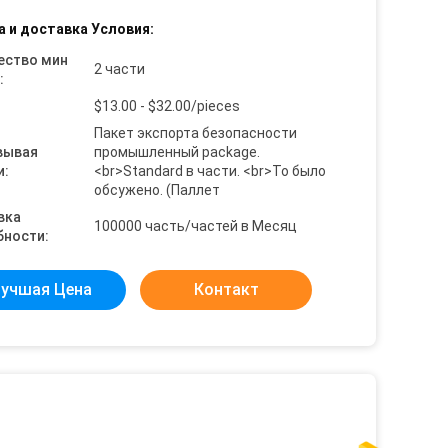
а и доставка Условия:
ество мин
2 части
:
$13.00 - $32.00/pieces
Пакет экспорта безопасности
вывая
промышленный package.
и:
<br>Standard в части. <br>To было
обсужено. (Паллет
вка
100000 часть/частей в Месяц
бности:
учшая Цена
Контакт