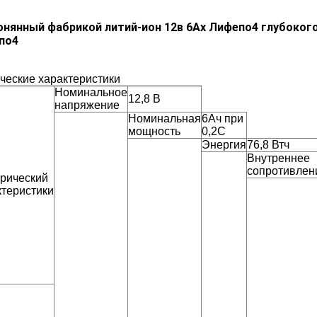
нянный фабрикой литий-ион 12в 6Ах Лифепо4 глубоког
по4
ческие характеристики
Номинальное
12,8 В
напряжение
Номинальная
6Ач при
мощность
0,2С
Энергия
76,8 Втч
Внутреннее
сопротивлен
рический
теристики