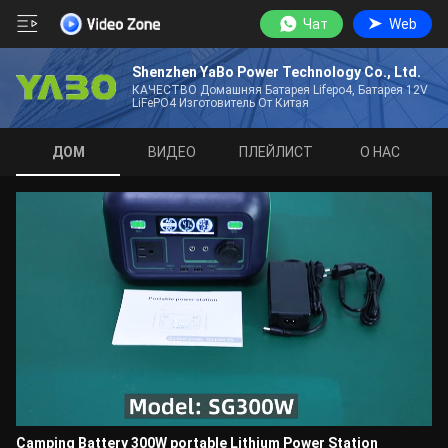
Чат
Web
Shenzhen YaBo Power Technology Co., Ltd.
КАЧЕСТВО Домашняя Батарея Lifepo4, Батарея 12V
LiFePO4 Изготовитель От Китая
ДОМ
ВИДЕО
ПЛЕЙЛИСТ
О НАС
Camping Battery 300W portable Lithium Power Station