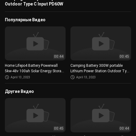
Outdoor Type C Input PD60W
Популярные Видео
00:44
00:45
Home Lifepo4 Battery Powerwall
Camping Battery 300W portable
5kw-48v 100ah Solar Energy Storage
Lithium Power Station Outdoor Type
batteryHybrid Grid
C Input PD60W
April 13, 2023
April 13, 2023
Другие Видео
00:45
00:44