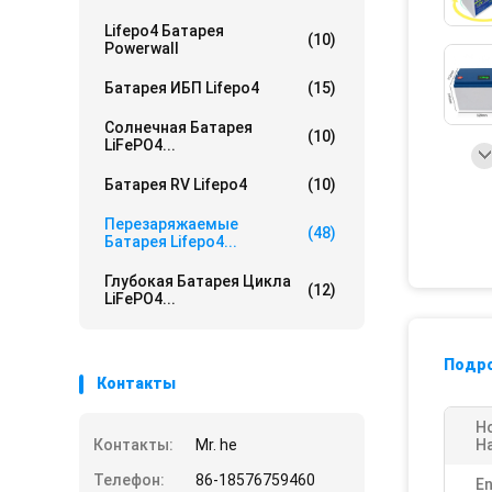
Lifepo4 Батарея
(10)
Powerwall
Батарея ИБП Lifepo4
(15)
Солнечная Батарея
(10)
LiFePO4...
Батарея RV Lifepo4
(10)
Перезаряжаемые
(48)
Батарея Lifepo4...
Глубокая Батарея Цикла
(12)
LiFePO4...
Подр
Контакты
Н
Контакты:
Mr. he
Н
Телефон:
86-18576759460
En