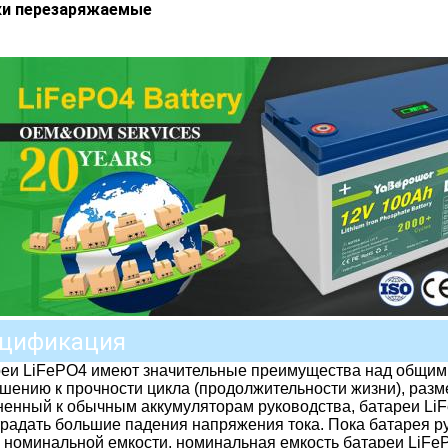
ки перезаряжаемые
цификация
еи LiFePO4 имеют значительные преимущества над общими
шению к прочности цикла (продолжительности жизни), разме
енный к обычным аккумуляторам руководства, батареи Li
традать большие падения напряжения тока. Пока батарея р
 номинальной емкости, номинальная емкость батареи LiFe