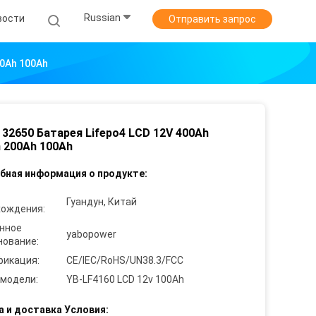
Russian
вости
Отправить запрос
00Ah 100Ah
 32650 Батарея Lifepo4 LCD 12V 400Ah
 200Ah 100Ah
бная информация о продукте:
Гуандун, Китай
хождения:
нное
yabopower
нование:
фикация:
CE/IEC/RoHS/UN38.3/FCC
 модели:
YB-LF4160 LCD 12v 100Ah
а и доставка Условия: