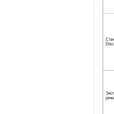
Ста
Disc
Экс
реж