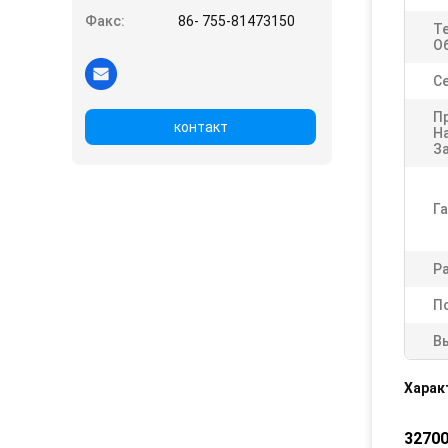
Факс:
86- 755-81473150
Т
О
Ce
П
контакт
Н
З
Га
Р
П
В
Харак
32700