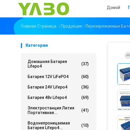
Домой
Главная Страница
Продукция
Перезаряжаемые Бата
Категории
Домашняя Батарея
(37)
Lifepo4
Батарея 12V LiFePO4
(60)
Батарея 24V Lifepo4
(36)
Батарея 48v Lifepo4
(69)
Электростанция Лития
(41)
Портативная...
Водонепроницаемая
(10)
Батарея Lifepo4...