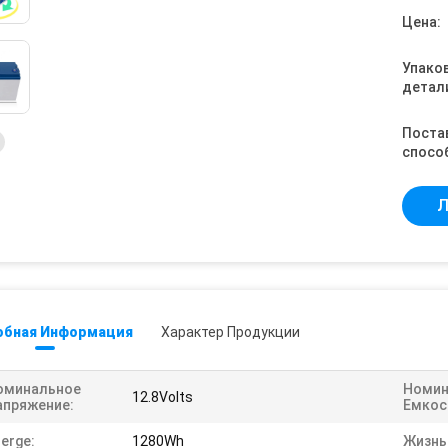
Цена:
Упако
детал
Поста
спосо
Л
обная Информация
Характер Продукции
оминальное
Номин
12.8Volts
апряжение:
Емкос
erge:
1280Wh
Жизнь