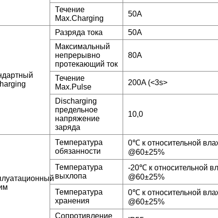
Течение
50A
Max.Charging
Разряда тока
50A
Максимальный
непрерывно
80A
протекающий ток
ндартный
Течение
200A (<3s>
harging
Max.Pulse
Discharging
предельное
10,0
напряжение
заряда
Температура
0℃ к относительной вла
обязанности
@60±25%
Температура
-20℃ к относительной в
выхлопа
@60±25%
плуатационный
им
Температура
0℃ к относительной вла
хранения
@60±25%
Сопротивление