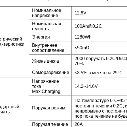
Номинальное
12.8V
напряжение
Номинальная
100Ah@0.2C
емкость
Энергия
1280Wh
ктрический
актеристики
Внутреннее
≤50mΩ
сопротивление
2000 поручать 0.2C/Disc
Жизнь цикла
70%
Саморазряжение
≤3.5% в месяц на 25℃
Напряжение
тока
14.0~14.6V
Max.Charging
На температуре 0℃~45℃,
постоянн течении 0.2C, 
ндартный
Поручая режим
непрерывно с постоянн 
учать
пор пока течение не буд
Поручая течение
20A