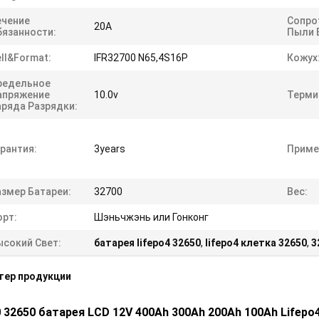
ечение
Сопро
20A
бязанности:
Пыли 
ll&Format:
IFR32700 N65,4S16P
Кожух
редельное
апряжение
10.0v
Терми
аряда Разрядки:
рантия:
3years
Приме
азмер Батареи:
32700
Вес:
орт:
Шэньчжэнь или Гонконг
ысокий Свет:
батарея lifepo4 32650
,
lifepo4 клетка 32650
,
3
тер продукции
 32650 батарея LCD 12V 400Ah 300Ah 200Ah 100Ah Lifep