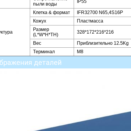
IP55
пыли воды
Клетка & формат
IFR32700 N65,4S16P
Кожух
Пластмасса
Размер
уктура
328*172*216*216
(L*W*H*TH)
Вес
Приблизительно 12.5Kg
Терминал
M8
бражения деталей