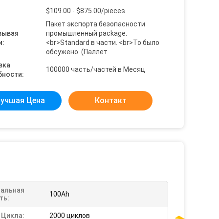
$109.00 - $875.00/pieces
Пакет экспорта безопасности
вывая
промышленный package.
и:
<br>Standard в части. <br>To было
обсужено. (Паллет
вка
100000 часть/частей в Месяц
бности:
учшая Цена
Контакт
альная
100Ah
ть:
 Цикла:
2000 циклов