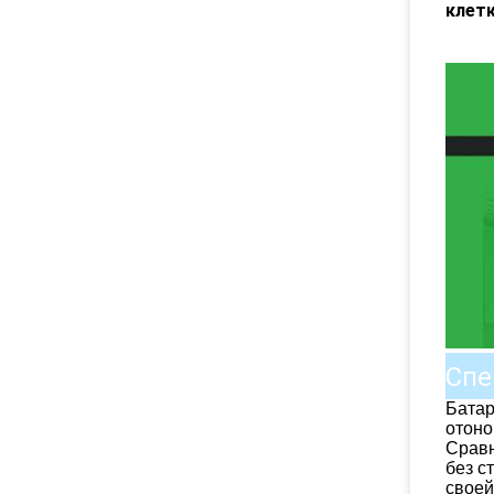
клет
Спе
Батар
отоно
Сравн
без с
своей