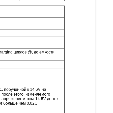
harging циклов @, до емкости
 порученной к 14.6V на
и после этого, изменяемого
напряжением тока 14.6V до тех
ет больше чем 0.02C