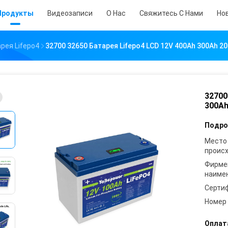
Продукты
Видеозаписи
О Нас
Свяжитесь С Нами
Но
рея Lifepo4
32700 32650 Батарея Lifepo4 LCD 12V 400Ah 300Ah 2
32700
300Ah
Подро
Место
проис
Фирме
наиме
Серти
Номер
Оплат