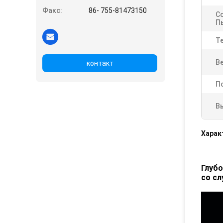
Факс:
86- 755-81473150
С
П
Т
Ве
контакт
П
В
Харак
Глубо
со сл