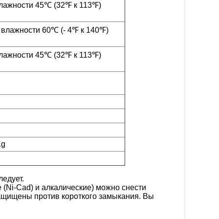
лажности 45℃ (32℉ к 113℉)
 влажности 60℃ (- 4℉ к 140℉)
лажности 45℃ (32℉ к 113℉)
Kg
ледует.
 (Ni-Cad) и алкалические) можно снести
защищены против короткого замыкания. Вы