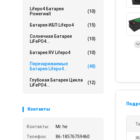
Lifepo4 Батарея
(10)
Powerwall
Батарея ИБП Lifepo4
(15)
Солнечная Батарея
(10)
LiFePO4...
Батарея RV Lifepo4
(10)
Перезаряжаемые
(48)
Батарея Lifepo4...
Глубокая Батарея Цикла
(12)
LiFePO4...
Подр
Контакты
Ти
Контакты:
Mr. he
Телефон:
86-18576759460
Ж