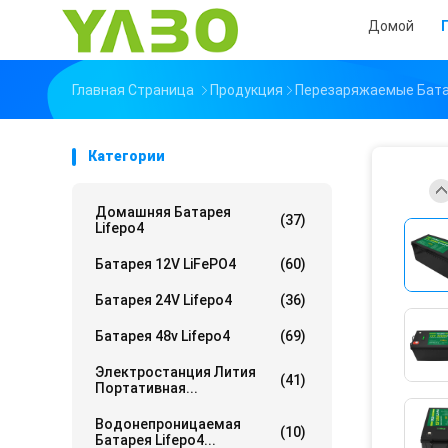
Домой
Главная Страница
Продукция
Перезаряжаемые Бата
Категории
Домашняя Батарея
(37)
Lifepo4
Батарея 12V LiFePO4
(60)
Батарея 24V Lifepo4
(36)
Батарея 48v Lifepo4
(69)
Электростанция Лития
(41)
Портативная...
Водонепроницаемая
(10)
Батарея Lifepo4...