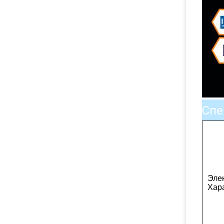
Спе
Эле
Хар