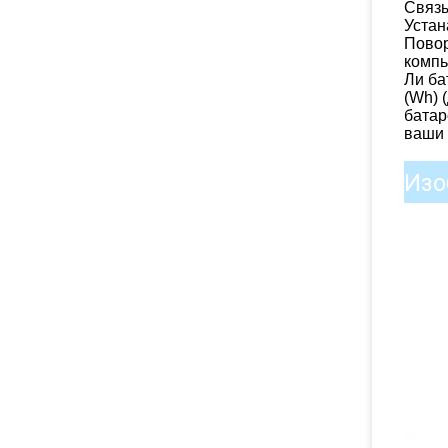
Связы
Устан
Повор
компь
Ли ба
(Wh) 
батар
ваши 
Изо