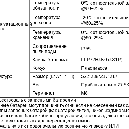
Температура
0℃ к относительной в
обязанности
@60±25%
Температура
-20℃ к относительной
выхлопа
@60±25%
плуатационный
им
Температура
0℃ к относительной в
хранения
@60±25%
Сопротивление
IP55
пыли воды
Клетка & формат
LFP72H4K0 (4S1P)
Кожух
Пластмасса
уктура
Размер (L*W*H*TH)
522*238*217*217
Вес
Приблизительно 27.5
Терминал
M8
ествовать с запасными батареями
ные батареи могут причинить огни если не снесенный как с
ипы запасных батарей (как батареи лития, никелькадмиевые
асно в ваш багаж кабины при условии, что они адекватно 
е подготовить их для перемещения мимо:
чать их в их первоначальную розничную упаковку ИЛИ