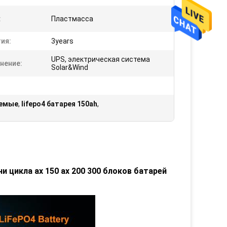
:
Пластмасса
ия:
3years
UPS, электрическая система
нение:
Solar&Wind
аемые
,
lifepo4 батарея 150ah
,
и цикла ах 150 ах 200 300 блоков батарей