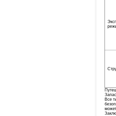
Экс
реж
Стр
Путеш
Запас
Все т
безоп
может
Заклю