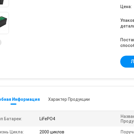
Цена:
Упако
детал
Поста
спосо
Л
обная Информация
Характер Продукции
Назва
п Батареи:
LiFePO4
Проду
изнь Цикла:
2000 циклов
Поруч