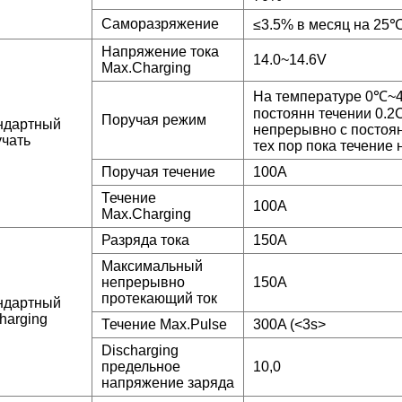
Саморазряжение
≤3.5% в месяц на 25
Напряжение тока
14.0~14.6V
Max.Charging
На температуре 0℃~4
постоянн течении 0.2C
Поручая режим
ндартный
непрерывно с постоян
учать
тех пор пока течение 
Поручая течение
100A
Течение
100A
Max.Charging
Разряда тока
150A
Максимальный
непрерывно
150A
протекающий ток
ндартный
harging
Течение Max.Pulse
300A (<3s>
Discharging
предельное
10,0
напряжение заряда