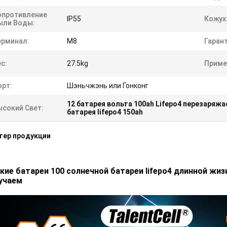
опротивление
IP55
Кожух
ыли Воды:
ерминал:
M8
Гарант
с:
27.5kg
Приме
орт:
Шэньчжэнь или Гонконг
12 батарея вольта 100ah Lifepo4 перезаряж
ысокий Свет:
батарея lifepo4 150ah
тер продукции
кие батареи 100 солнечной батареи lifepo4 длинной жизн
учаем