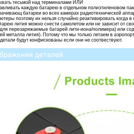
вать тесьмой над терминалами ИЛИ
авливать каждую батарею в отдельном полиэтиленовом па
ачивающ батареи во всех камерах радиотехнической аппар
ютеры поэтому их нельзя случайно реактивировать когда в
тарею лития можно снести самолетом или не зависит от св
(для перезаряжаемые батарей лити-иона/полимера) или со
ей металла лития). Потому что мы только летаем в аэропо
детали будут конфискованы если они не соотвествуют.
бражения деталей