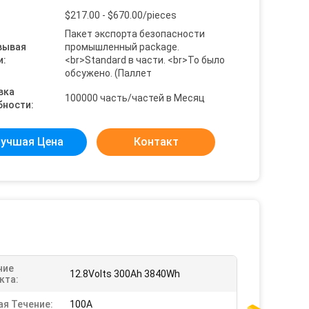
$217.00 - $670.00/pieces
Пакет экспорта безопасности
вывая
промышленный package.
и:
<br>Standard в части. <br>To было
обсужено. (Паллет
вка
100000 часть/частей в Месяц
бности:
учшая Цена
Контакт
ние
12.8Volts 300Ah 3840Wh
кта:
ая Течение:
100A