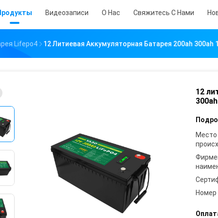
Продукты
Видеозаписи
О Нас
Свяжитесь С Нами
Но
рея Lifepo4
12 Литиевая Аккумуляторная Батарея 200ah 300ah 1
12 ли
300ah
Подро
Место
проис
Фирме
наиме
Серти
Номер
Оплат