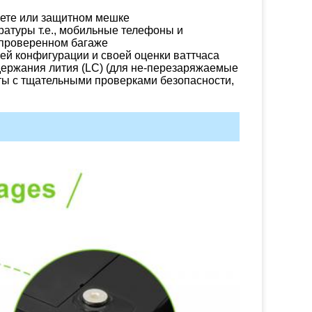
кете или защитном мешке
атуры т.е., мобильные телефоны и
 проверенном багаже
оей конфигурации и своей оценки ваттчаса
держания лития (LC) (для не-перезаряжаемые
рты с тщательными проверками безопасности,