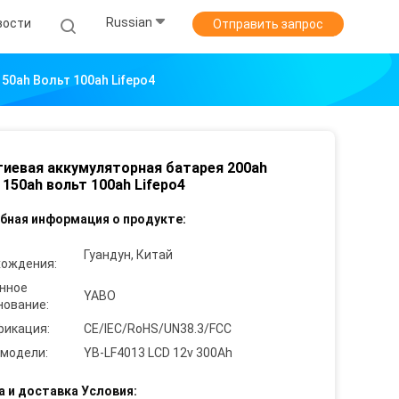
Russian
вости
Отправить запрос
50ah Вольт 100ah Lifepo4
тиевая аккумуляторная батарея 200ah
 150ah вольт 100ah Lifepo4
бная информация о продукте:
Гуандун, Китай
хождения:
нное
YABO
нование:
фикация:
CE/IEC/RoHS/UN38.3/FCC
 модели:
YB-LF4013 LCD 12v 300Ah
а и доставка Условия: