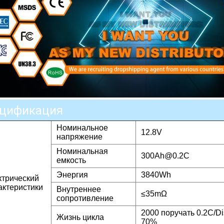
цификация
Номинальное
12.8V
напряжение
Номинальная
300Ah@0.2C
емкость
Энергия
3840Wh
ктрический
актеристики
Внутреннее
≤35mΩ
сопротивление
2000 поручать 0.2C/Di
Жизнь цикла
70%