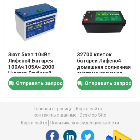
батарея 12V LiFePO4
батарея 24V Lifepo4
3квт 5квт 10кВт
32700 клеток
батарея 48v Lifepo4
Лифепо4 Батарея
батареи Лифепо4
100Ач 105Ач 2000
домашняя солнечная
Циклов Глубокий
система хранения
электростанция лития портативная
Велосипед РВ Э
12в 48в 50Ах 100Ах
Отправить запрос
Отправить запрос
цикла
300Ах 200А
Водонепроницаемая батарея Lifepo4
Главная страница
Карта сайта
Lifepo4 батарея Powerwall
контактные данные
Desktop Site
Карта сайта
Политика конфиденциальности
Батарея ИБП Lifepo4