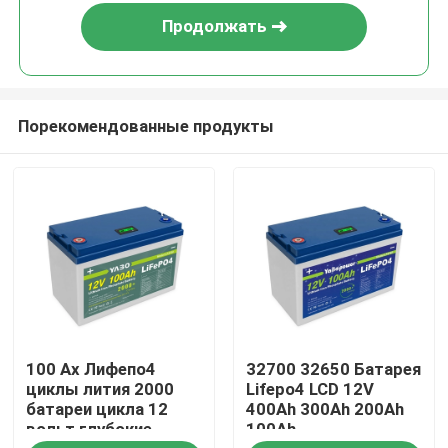
Продолжать
Порекомендованные продукты
Домой
100 Ах Лифепо4
32700 32650 Батарея
Продукты
циклы лития 2000
Lifepo4 LCD 12V
батареи цикла 12
400Ah 300Ah 200Ah
вольт глубокие
100Ah
Видеозаписи