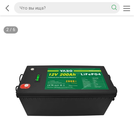
2
/
6