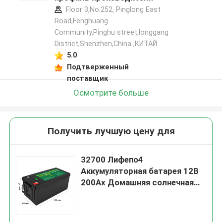
Floor 3,No.252, Pinglong East
Road,Fenghuang
Community,Pinghu street,longgang
District,Shenzhen,China ,КИТАЙ
5.0
Подтверженный
поставщик
Осмотрите больше
Получить лучшую цену для
32700 Лифепо4
Аккумуляторная батарея 12В
200Ах Домашняя солнечная
система управления ЛКД