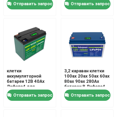
заменяют гель
Отправить запрос
Отправить запрос
О нас
Экскурсия по заводу
Контроль качества
Свяжитесь с нами
клетки
3,2 караван клетки
аккумуляторной
100ах 20ах 50ах 60ах
Новости
батареи 12В 40Ах
80ах 90ах 280Ах
Лифепо4 для
батареи В Лифепо4
солнечной системы
перезаряжаемые
Отправить запрос
Отправить запрос
управления
Запросите цитату
Домашняя батарея Lifepo4