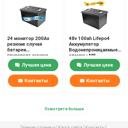
24 монитор 200Ах
48v 100ah Lifepo4
резюме случая
Аккумулятор
батареи
Водонепроницаемые
грузоподъемника
клеммы M8
Лифепо4 вольта
Лучшая цена
Лучшая цена
электрический
водоустойчивый
Контакты
Контакты
Осмотрите больше
Главная страница
Карта сайта
Контакты