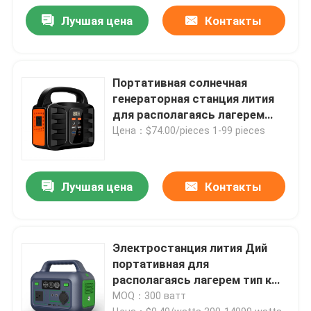
Лучшая цена
Контакты
Портативная солнечная
генераторная станция лития
для располагаясь лагерем
электропитания 150Вх
Цена：$74.00/pieces 1-99 pieces
Лучшая цена
Контакты
Электростанция лития Дий
портативная для
располагаясь лагерем тип к
300В генератора
MOQ：300 ватт