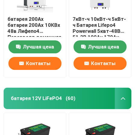
батарея 200Ах
7кВт-ч 10кВт-ч 5кВт-
батареи 200Ах 10КВх
ч Батарея Lifepo4
48в Лифепо4
Powerwall 5квт-48В
Поверволл домашняя
51.2В 100Ач 170Ач
230Ач 200Ач
Лучшая цена
Лучшая цена
Контакты
Контакты
батарея 12V LiFePO4
(60)