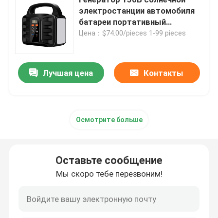
электростанции автомобиля
батареи портативный
Водонепроницаемая батарея Lifepo4
промышленный
Цена：$74.00/pieces 1-99 pieces
Lifepo4 батарея Powerwall
Лучшая цена
Контакты
Батарея ИБП Lifepo4
Солнечная батарея LiFePO4
Осмотрите больше
Батарея RV Lifepo4
Оставьте сообщение
Мы скоро тебе перезвоним!
Перезаряжаемые батарея Lifepo4
Глубокая батарея цикла LiFePO4