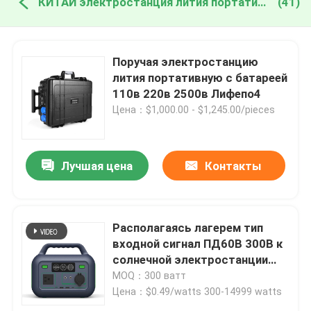
КИТАЙ электростанция лития портативная
(41)
Поручая электростанцию ​​
лития портативную с батареей
110в 220в 2500в Лифепо4
Цена：$1,000.00 - $1,245.00/pieces
Лучшая цена
Контакты
Располагаясь лагерем тип
входной сигнал ПД60В 300В к
солнечной электростанции
лития батареи на открытом
MOQ：300 ватт
воздухе
Цена：$0.49/watts 300-14999 watts