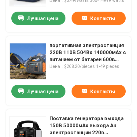
Цена：$0.49/watts 300-14999 watts
Лучшая цена
Контакты
портативная электростанция
220В 110В 504Вх 140000мАх с
питанием от батареи 600в
300В 500в
Цена：$268.20/pieces 1-49 pieces
Лучшая цена
Контакты
Поставка генератора выхода
150В 50000мАх выхода Ак
электростанции 220в