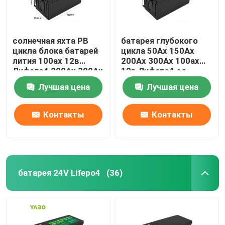
солнечная яхта РВ
батарея глубокого
цикла блока батарей
цикла 50Ах 150Ах
лития 100ах 12в
200Ах 300Ах 100ах
Лифепо4 200Ах 300Ах
12в Лифепо4 со
глубокая морская
встроенным Бмс
Лучшая цена
Лучшая цена
солнечным
Контакты
Контакты
батарея 24V Lifepo4
(36)