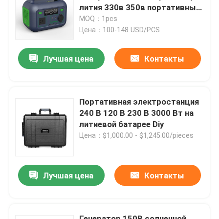
лития 330в 350в портативный
мини
MOQ：1pcs
Продукция
Цена：100-148 USD/PCS
Лучшая цена
Контакты
Видео
Домашняя батарея Lifepo4
Портативная электростанция
240 В 120 В 230 В 3000 Вт на
батарея 12V LiFePO4
литиевой батарее Diy
Цена：$1,000.00 - $1,245.00/pieces
батарея 24V Lifepo4
Лучшая цена
Контакты
батарея 48v Lifepo4
электростанция лития портативная
Генератор 150В солнечной