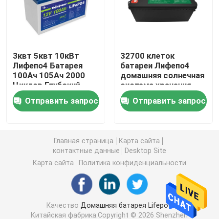
батарея 12V LiFePO4
3квт 5квт 10кВт
32700 клеток
батарея 24V Lifepo4
Лифепо4 Батарея
батареи Лифепо4
100Ач 105Ач 2000
домашняя солнечная
Циклов Глубокий
система хранения
батарея 48v Lifepo4
Велосипед РВ Э
12в 48в 50Ах 100Ах
Отправить запрос
Отправить запрос
цикла
300Ах 200А
электростанция лития портативная
Главная страница
Карта сайта
Водонепроницаемая батарея Lifepo4
контактные данные
Desktop Site
Карта сайта
Политика конфиденциальности
Lifepo4 батарея Powerwall
Качество
Домашняя батарея Lifepo4
Батарея ИБП Lifepo4
Китайская фабрика.Copyright © 2026 Shenzhen