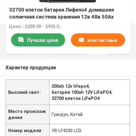
32700 клеток батареи Лифепо4 домашняя
солнечная система хранения 12в 48в 50Ах
100Ах 300Ах 200А
Цена：$288.00 - $935.00/pieces
Лучшая цена
контактные
данные
Характер продукции
200ah 12v lifepo4
,
Высокий свет:
батарея 100ah 12V LiFePO4
,
32700 клеток LiFePO4
Место происхож
Гуандун, Китай
дения
Номер модели
YB-LF4330 LCD