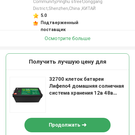
Community,Pinghu street,longgang
District,Shenzhen,China ,КИТАЙ
5.0
Подтверженный
поставщик
Осмотрите больше
Получить лучшую цену для
32700 клеток батареи
Лифепо4 домашняя солнечная
система хранения 12в 48в
50Ах 100Ах 300Ах 200А
Продолжать