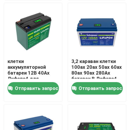
О нас
Экскурсия по заводу
Контроль качества
клетки
3,2 караван клетки
аккумуляторной
100ах 20ах 50ах 60ах
Свяжитесь с нами
батареи 12В 40Ах
80ах 90ах 280Ах
Лифепо4 для
батареи В Лифепо4
солнечной системы
перезаряжаемые
Отправить запрос
Отправить запрос
Новости
управления
Запросите цитату
Домашняя батарея Lifepo4