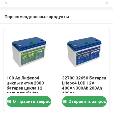
Порекомендованные продукты
100 Ах Лифепо4
32700 32650 Батарея
Домой
циклы лития 2000
Lifepo4 LCD 12V
батареи цикла 12
400Ah 300Ah 200Ah
вольт глубокие
100Ah
Продукты
заменяют гель
Отправить запрос
Отправить запрос
Видеозаписи