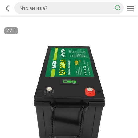
2
/
6