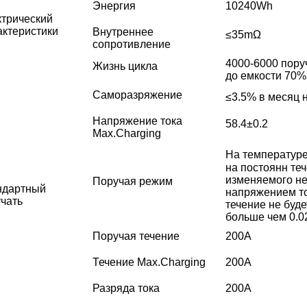
Энергия
10240Wh
ктрический
ктеристики
Внутреннее
≤35mΩ
сопротивление
4000-6000 поруч
Жизнь цикла
до емкости 70%
Саморазряжение
≤3.5% в месяц 
Напряжение тока
58.4±0.2
Max.Charging
На температуре
на постоянн теч
изменяемого не
Поручая режим
ндартный
напряжением то
чать
течение не буде
больше чем 0.0
Поручая течение
200A
Течение Max.Charging
200A
Разряда тока
200A