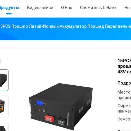
Продукты
Видеозаписи
О Нас
Свяжитесь С Нами
Но
15PCS Прошло Литий-Ионный Аккумулятор Прошед Параллельно 
15PCS
проше
48V с
Подро
Место
проис
Фирме
наиме
Номер