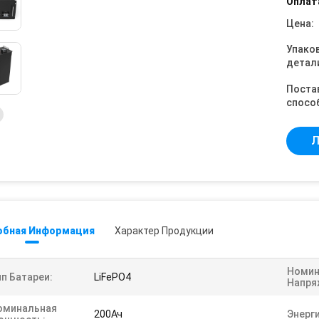
Оплат
Цена:
Упако
детал
Поста
спосо
Л
обная Информация
Характер Продукции
Номин
п Батареи:
LiFePO4
Напря
оминальная
200Ач
Энерги