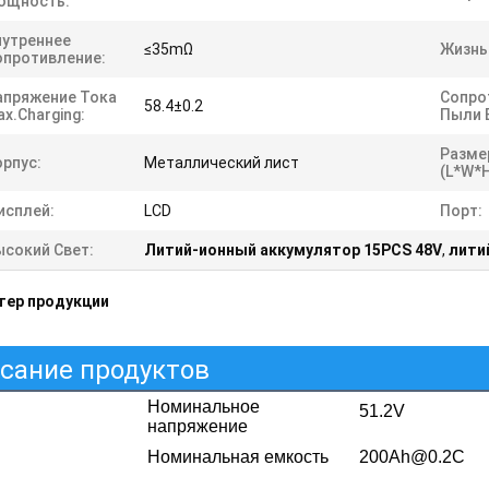
ощность:
нутреннее
≤35mΩ
Жизнь
опротивление:
апряжение Тока
Сопро
58.4±0.2
x.Charging:
Пыли 
Разме
орпус:
Металлический лист
(L*W*
исплей:
LCD
Порт:
ысокий Свет:
Литий-ионный аккумулятор 15PCS 48V
,
лити
тер продукции
сание продуктов
Номинальное
51.2V
напряжение
Номинальная емкость
200Ah@0.2C