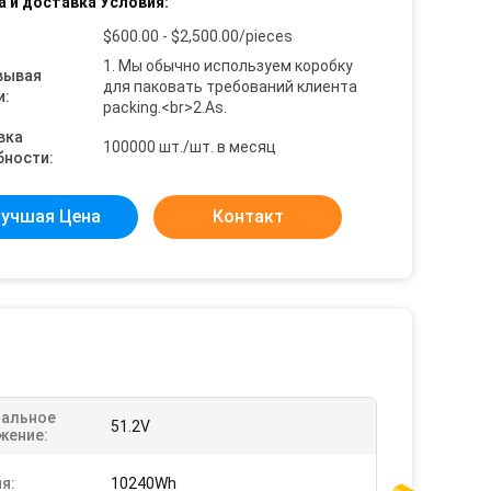
а и доставка Условия:
$600.00 - $2,500.00/pieces
1. Мы обычно используем коробку
вывая
для паковать требований клиента
и:
packing.<br>2.As.
вка
100000 шт./шт. в месяц
бности:
учшая Цена
Контакт
альное
51.2V
жение:
я:
10240Wh