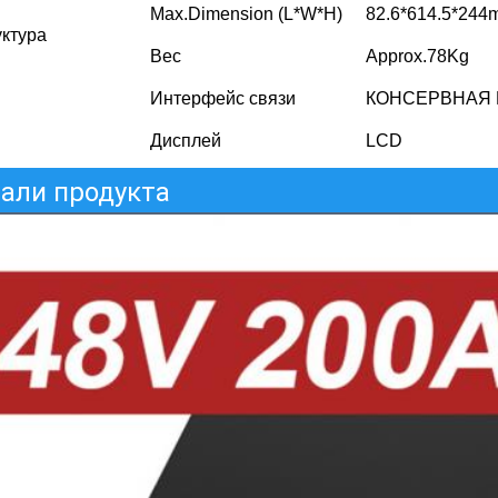
Max.Dimension (L*W*H)
82.6*614.5*244
ктура
Вес
Approx.78Kg
Интерфейс связи
КОНСЕРВНАЯ Б
Дисплей
LCD
али продукта