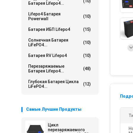
(10)
Батарея Lifepo4...
Lifepo4 Батарея
(10)
Powerwall
Батарея ИБП Lifepo4
(15)
Солнечная Батарея
(10)
LiFePO4...
Батарея RV Lifepo4
(10)
Перезаряжаемые
(48)
Батарея Lifepo4...
Глубокая Батарея Цикла
(12)
LiFePO4...
Подр
Самые Лучшие Продукты
Ти
Цикл
Н
перезаряжаемого