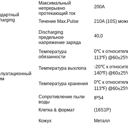
Максимальный
200A
непрерывно
протекающий ток
ндартный
harging
Течение Max.Pulse
210A (10S) мож
Discharging
40,0
предельное
напряжение заряда
0℃ к относител
Температура
обязанности
113℉) @60±25
-20℃ к относит
Температура выхлопа
140℉) @60±25
плуатационный
им
0℃ к относител
Температура хранения
113℉) @60±25
Сопротивление пыли
IP54
воды
Клетка & формат
(16S1P)
Кожух
Металл