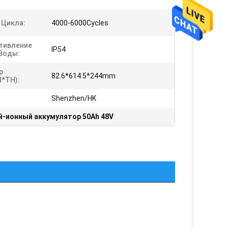
 Цикла:
4000-6000Cycles
тивление
IP54
Воды:
р
82.6*614.5*244mm
H*TH):
Shenzhen/HK
й-ионный аккумулятор 50Ah 48V