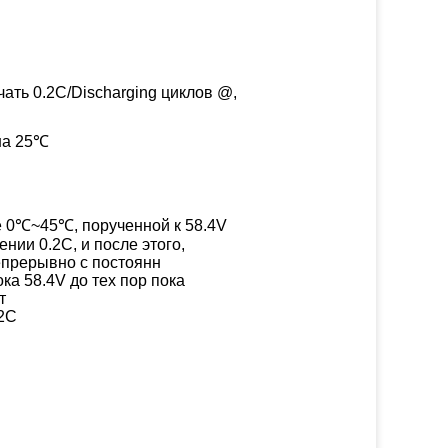
ать 0.2C/Discharging циклов @,
на 25℃
 0℃~45℃, порученной к 58.4V
ении 0.2C, и после этого,
прерывно с постоянн
ка 58.4V до тех пор пока
т
2C