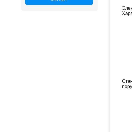
Эле
Хара
Ста
пору