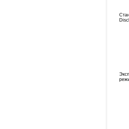
Ста
Disc
Экс
реж