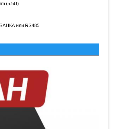
mm (5.5U)
АНКА или RS485