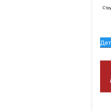
Стру
Дет