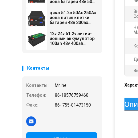
М
иона батареи 48в 50ах
100ах 51.2в Ли
Лифепо4 глубокий
В
цикл 51.2в 50Ах 250Ах
С
иона лития клетки
батареи 48в 300ах
Лифепо4 глубокий
Н
Ma
12v 24v 51.2v литий-
ионный аккумулятор
100ah 48v 400ah
К
Lifepo4 для продажи
Д
Контакты
В
Харак
Контакты:
Mr. he
Телефон:
86-18576759460
Опи
Факс:
86- 755-81473150
контакт