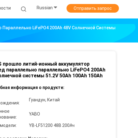
Russian
вости
Отправить запрос
Параллельно LiFePO4 200Ah 48V Солнечной Системы
 прошло литий-ионный аккумулятор
д параллельно параллельно LiFePO4 200Ah
олнечной системы 51.2V 50Ah 100Ah 150Ah
бная информация о продукте:
Гуандун, Китай
хождения:
нное
YABO
нование:
 модели:
YB-LF51200 48В 200Ач