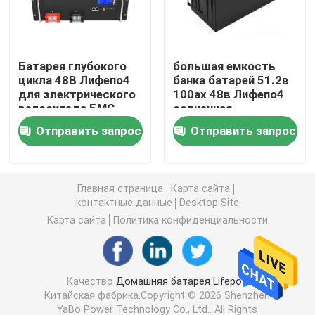
батарея 12V LiFePO4
Батарея глубокого
большая емкость
цикла 48В Лифепо4
банка батарей 51.2в
батарея 24V Lifepo4
для электрического
100ах 48в Лифепо4
велосипеда БМС
солнечная
умного 100Ах ИБ-
водоустойчивая
батарея 48v Lifepo4
Отправить запрос
Отправить запрос
ЛФ51100
электростанция лития портативная
Главная страница
Карта сайта
контактные данные
Desktop Site
Водонепроницаемая батарея Lifepo4
Карта сайта
Политика конфиденциальности
Lifepo4 батарея Powerwall
Качество
Домашняя батарея Lifepo4
Китайская фабрика.Copyright © 2026 Shenzhen
Батарея ИБП Lifepo4
YaBo Power Technology Co., Ltd.. All Rights