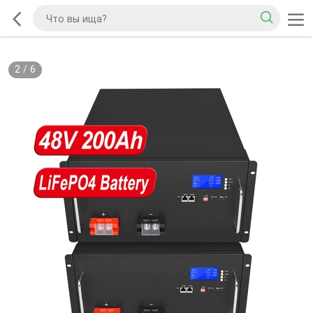
2
/
6