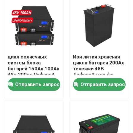
О нас
Экскурсия по заводу
Контроль качества
цикл солнечных
Ион лития хранения
систем блока
цикла батареи 200Ах
батарей 150Ах 100Ах
тележки 48В
Свяжитесь с нами
48в 200ах Лифепо4
Лифепо4 гольфа
глубокий
умный БМС глубокий
Отправить запрос
Отправить запрос
перезаряжаемые
Новости
Запросите цитату
Домашняя батарея Lifepo4