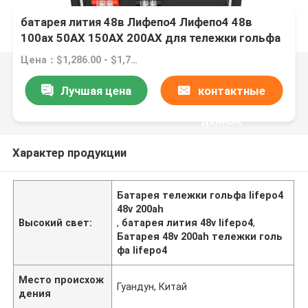
батарея лития 48в Лифепо4 Лифепо4 48в
100ах 50АХ 150АХ 200АХ для тележки гольфа
Цена：$1,286.00 - $1,728.00/pieces
Лучшая цена
контактные
данные
Характер продукции
Батарея тележки гольфа lifepo4
48v 200ah
Высокий свет:
,
батарея лития 48v lifepo4
,
Батарея 48v 200ah тележки голь
фа lifepo4
Место происхож
Гуандун, Китай
дения