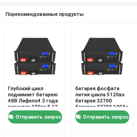
Порекомендованные продукты
Глубокий цикл
батарея фосфата
поднимает батарею
лития цикла 5120вх
Домой
48В Лифепо4 3 года
батареи 32700
гарантии 100ах 5,12
батареи 32700 100Ах
Квтч 16С8П
48В Лифепо4
Продукты
Отправить запрос
Отправить запрос
глубокая
Видеозаписи