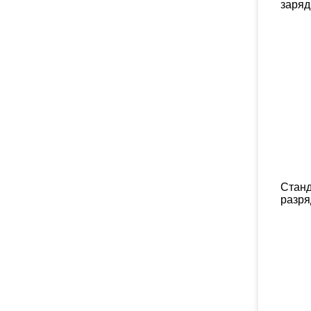
заряд
Стан
разря