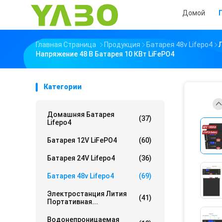
Домой
Главная Страница
Продукция
Батарея 48v Lifepo4
Напряжение 48 В Батарея 10 КВт LiFePO4
Категории
Домашняя Батарея
(37)
Lifepo4
Батарея 12V LiFePO4
(60)
Батарея 24V Lifepo4
(36)
Батарея 48v Lifepo4
(69)
Электростанция Лития
(41)
Портативная...
Водонепроницаемая