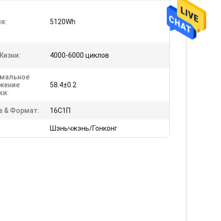
я:
5120Wh
Жизни:
4000-6000 циклов
мальное
жение
58.4±0.2
ки:
а & Формат:
16С1П
Шэньчжэнь/Гонконг