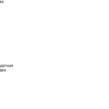
ка
дартная
дка