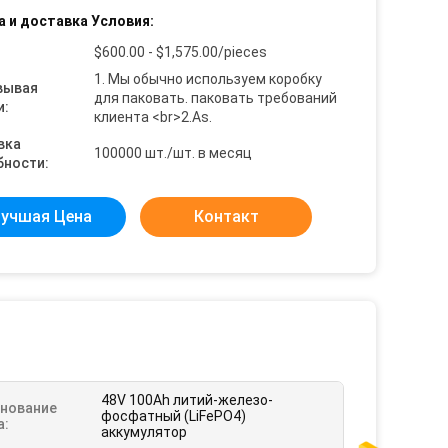
а и доставка Условия:
$600.00 - $1,575.00/pieces
1. Мы обычно используем коробку
вывая
для паковать. паковать требований
и:
клиента <br>2.As.
вка
100000 шт./шт. в месяц
бности:
учшая Цена
Контакт
48V 100Ah литий-железо-
нование
фосфатный (LiFePO4)
а:
аккумулятор