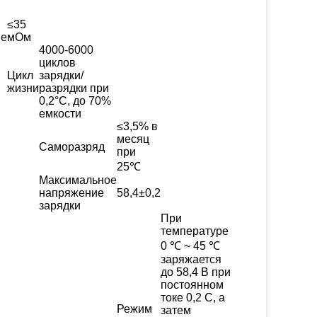
≤35
ие
мОм
4000-6000
циклов
Цикл
зарядки/
жизни
разрядки при
0,2°C, до 70%
емкости
≤3,5% в
месяц
Саморазряд
при
25℃
Максимальное
напряжение
58,4±0,2
зарядки
При
температуре
0 ℃ ~ 45 ℃
заряжается
до 58,4 В при
постоянном
токе 0,2 С, а
Режим
затем