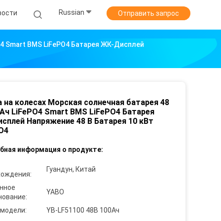
Russian
вости
Отправить запрос
O4 Smart BMS LiFePO4 Батарея ЖК-Дисплей
 на колесах Морская солнечная батарея 48
 Ач LiFePO4 Smart BMS LiFePO4 Батарея
сплей Напряжение 48 В Батарея 10 кВт
O4
бная информация о продукте:
Гуандун, Китай
хождения:
нное
YABO
нование:
 модели:
YB-LF51100 48В 100Ач