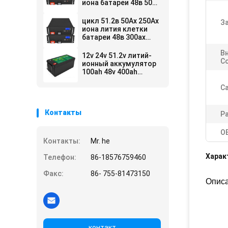
иона батареи 48в 50ах
100ах 51.2в Ли
Лифепо4 глубокий
цикл 51.2в 50Ах 250Ах
З
иона лития клетки
батареи 48в 300ах
Лифепо4 глубокий
В
12v 24v 51.2v литий-
С
ионный аккумулятор
100ah 48v 400ah
Lifepo4 для продажи
С
Контакты
Р
О
Контакты:
Mr. he
Харак
Телефон:
86-18576759460
Факс:
86- 755-81473150
Описа
контакт