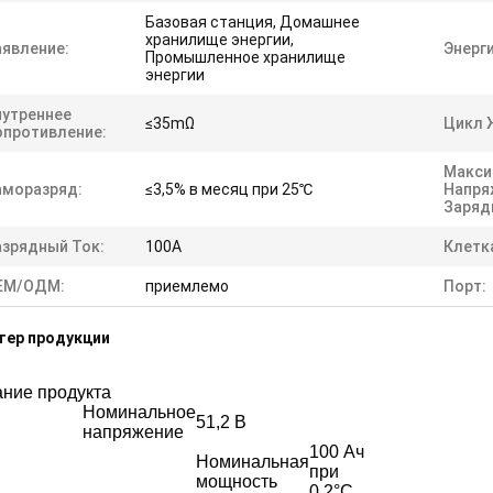
Базовая станция, Домашнее
хранилище энергии,
аявление:
Энерги
Промышленное хранилище
энергии
нутреннее
≤35mΩ
Цикл 
опротивление:
Макси
аморазряд:
≤3,5% в месяц при 25℃
Напря
Заряд
азрядный Ток:
100А
Клетк
ЕМ/ОДМ:
приемлемо
Порт:
тер продукции
ние продукта
Номинальное
51,2 В
напряжение
100 Ач
Номинальная
при
мощность
0,2°С