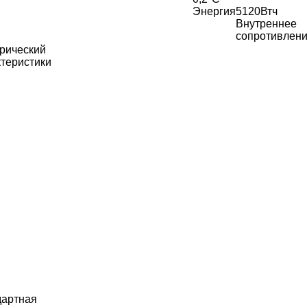
Энергия
5120Втч
Внутреннее
сопротивлен
рический
теристики
дартная