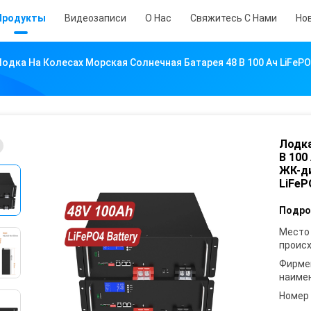
Продукты
Видеозаписи
О Нас
Свяжитесь С Нами
Но
Лодка На Колесах Морская Солнечная Батарея 48 В 100 Ач LiFeP
Лодка
В 100
ЖК-ди
LiFeP
Подро
Место
проис
Фирме
наиме
Номер