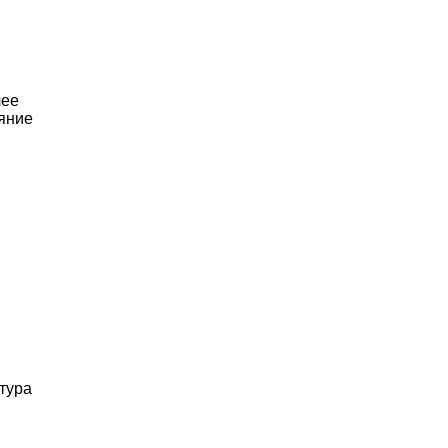
чее
яние
тура