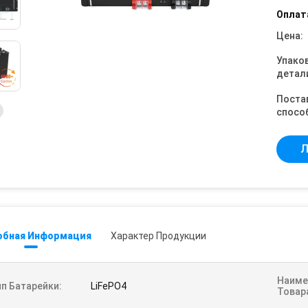
Оплат
Цена:
Упако
детал
Поста
спосо
Л
обная Информация
Характер Продукции
Наиме
п Батарейки:
LiFePO4
Товар