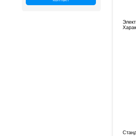
Элект
Харак
Стан