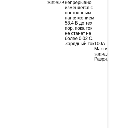
зарядки
непрерывно
изменяется с
постоянным
напряжением
58,4 В до тех
пор, пока ток
не станет не
более 0,02 С.
Зарядный ток
100А
Максимальный
зарядный ток
Разрядный ток