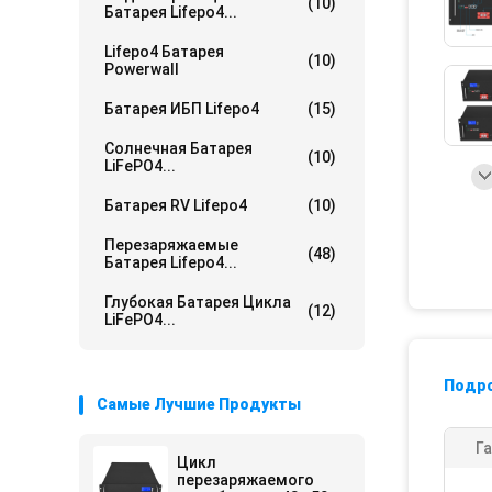
(10)
Батарея Lifepo4...
Lifepo4 Батарея
(10)
Powerwall
Батарея ИБП Lifepo4
(15)
Солнечная Батарея
(10)
LiFePO4...
Батарея RV Lifepo4
(10)
Перезаряжаемые
(48)
Батарея Lifepo4...
Глубокая Батарея Цикла
(12)
LiFePO4...
Подр
Самые Лучшие Продукты
Га
Цикл
перезаряжаемого