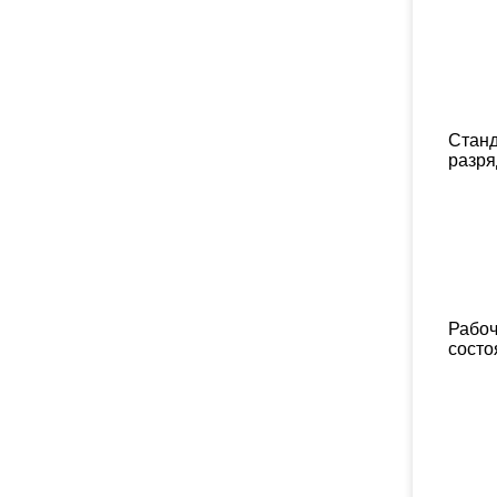
Стан
разря
Рабо
состо