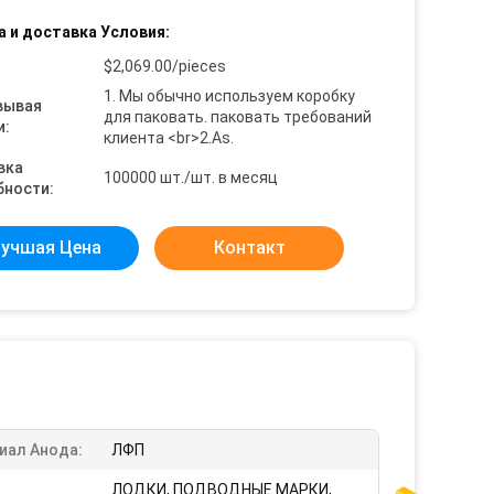
а и доставка Условия:
$2,069.00/pieces
1. Мы обычно используем коробку
вывая
для паковать. паковать требований
и:
клиента <br>2.As.
вка
100000 шт./шт. в месяц
бности:
учшая Цена
Контакт
иал Анода:
ЛФП
ЛОДКИ, ПОДВОДНЫЕ МАРКИ,