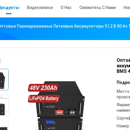
Продукты
Видеозаписи
О Нас
Свяжитесь С Нами
Но
Оптовые Перезаряжаемые Литиевые Аккумуляторы 51,2 В 50 Ач 100
Опто
аккум
BMS 4
Подро
Место
проис
Фирме
наиме
Серти
Номер