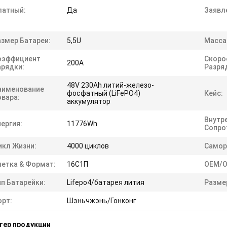
латный:
Да
Заявл
азмер Батареи:
5,5U
Масса
оэффициент
Скоро
200A
арядки:
Разря
48V 230Ah литий-железо-
аименование
фосфатный (LiFePO4)
Кейс:
овара:
аккумулятор
Внутр
ергия:
11776Wh
Сопро
икл Жизни:
4000 циклов
Самор
летка & Формат:
16С1П
ОЕМ/
п Батарейки:
Lifepo4/батарея лития
Разме
орт:
Шэньчжэнь/Гонконг
тер продукции