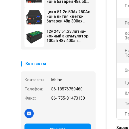
иона батареи 48в 50ах
П
100ах 51.2в Ли
Лифепо4 глубокий
цикл 51.2в 50Ах 250Ах
иона лития клетки
батареи 48в 300ах
Р
Лифепо4 глубокий
12v 24v 51.2v литий-
К
ионный аккумулятор
З
100ah 48v 400ah
Lifepo4 для продажи
Н
Т
Контакты
Эн
Контакты:
Mr. he
Ц
Телефон:
86-18576759460
К
Факс:
86- 755-81473150
Ти
П
Харак
контакт