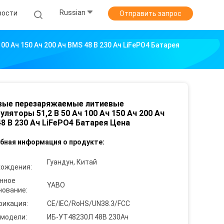
Russian
вости
Отправить запрос
 Ач 150 Ач 200 Ач BMS 48 В 230 Ач LiFePO4 Батарея
вые перезаряжаемые литиевые
уляторы 51,2 В 50 Ач 100 Ач 150 Ач 200 Ач
8 В 230 Ач LiFePO4 Батарея Цена
бная информация о продукте:
Гуандун, Китай
хождения:
нное
YABO
нование:
фикация:
CE/IEC/RoHS/UN38.3/FCC
 модели:
ИБ-УТ48230Л 48В 230Ач