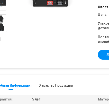
Оплат
Цена:
Упако
детал
Поста
спосо
Л
обная Информация
Характер Продукции
рантия:
5 лет
Матер