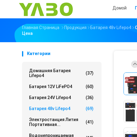
Домой
Главная Страница
Продукция
Батарея 48v Lifepo4
Цена
Категории
Домашняя Батарея
(37)
Lifepo4
Батарея 12V LiFePO4
(60)
Батарея 24V Lifepo4
(36)
Батарея 48v Lifepo4
(69)
Электростанция Лития
(41)
Портативная...
Водонепроницаемая