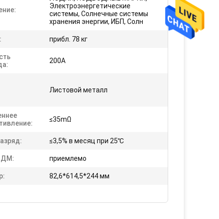
Электроэнергетические
ение:
системы, Солнечные системы
хранения энергии, ИБП, Солн
:
прибл. 78 кг
сть
200A
да:
Листовой металл
еннее
≤35mΩ
тивление:
азряд:
≤3,5% в месяц при 25℃
ОДМ:
приемлемо
р:
82,6*614,5*244 мм