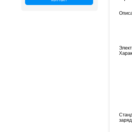
Описа
Элект
Харак
Стан
заряд