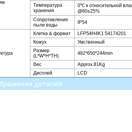
им
Температура
0℃ к относительной вла
хранения
@60±25%
Сопротивление
IP54
пыли воды
Клетка & формат
LFP54H4K1 54174201
Кожух
Умственный
Размер
уктура
482*650*244mm
(L*W*H*TH)
Вес
Approx.81Kg
Дисплей
LCD
бражения деталей