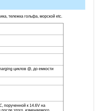
ка, тележка гольфа, морской etc.
harging циклов @, до емкости
 порученной к 14.6V на
и после этого, изменяемого