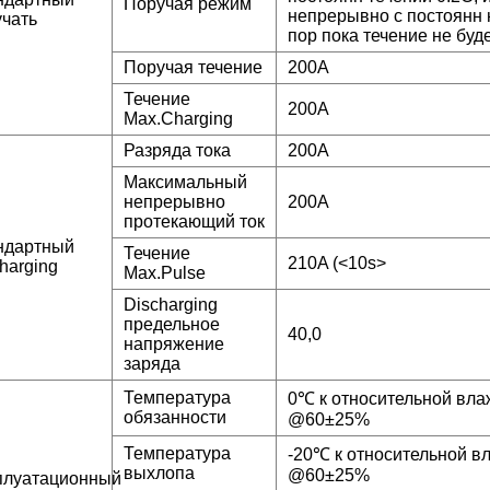
Поручая режим
непрерывно с постоянн 
учать
пор пока течение не буд
Поручая течение
200A
Течение
200A
Max.Charging
Разряда тока
200A
Максимальный
непрерывно
200A
протекающий ток
ндартный
Течение
210A (<10s>
harging
Max.Pulse
Discharging
предельное
40,0
напряжение
заряда
Температура
0℃ к относительной вла
обязанности
@60±25%
Температура
-20℃ к относительной в
выхлопа
@60±25%
плуатационный