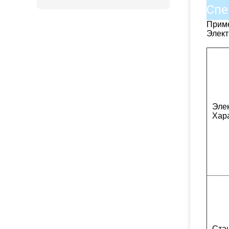
Спе
Прим
Элект
Эле
Хар
Ста