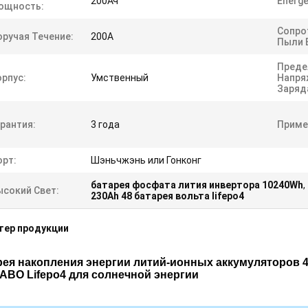
200Ач
Energe
ощность:
Сопро
оручая Течение:
200А
Пыли 
Преде
орпус:
Умственный
Напря
Заряд
рантия:
3 года
Приме
орт:
Шэньчжэнь или Гонконг
батарея фосфата лития инвертора 10240Wh
,
ысокий Свет:
230Ah 48 батарея вольта lifepo4
тер продукции
рея накопления энергии литий-ионных аккумуляторов 4
ABO Lifepo4 для солнечной энергии