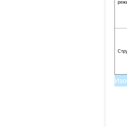
реж
Стр
Изо