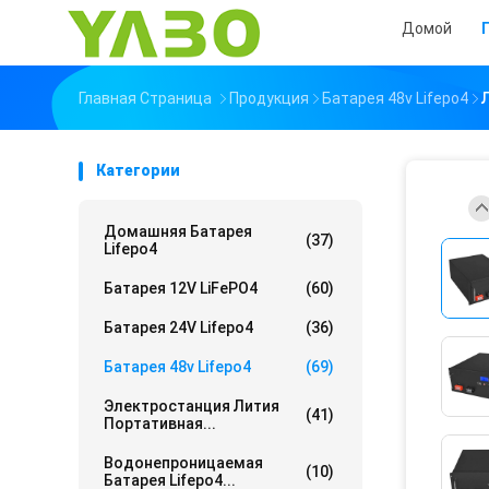
Домой
Главная Страница
Продукция
Батарея 48v Lifepo4
Категории
Домашняя Батарея
(37)
Lifepo4
Батарея 12V LiFePO4
(60)
Батарея 24V Lifepo4
(36)
Батарея 48v Lifepo4
(69)
Электростанция Лития
(41)
Портативная...
Водонепроницаемая
(10)
Батарея Lifepo4...