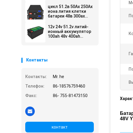
100ах 51.2в Ли
М
Лифепо4 глубокий
цикл 51.2в 50Ах 250Ах
иона лития клетки
П
батареи 48в 300ах
Лифепо4 глубокий
12v 24v 51.2v литий-
ионный аккумулятор
К
100ah 48v 400ah
Lifepo4 для продажи
Га
Контакты
П
Контакты:
Mr. he
В
Телефон:
86-18576759460
Факс:
86- 755-81473150
Харак
Бата
48V Y
контакт