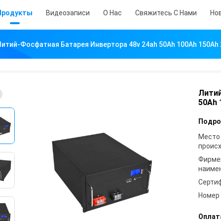
Продукты
Видеозаписи
О Нас
Свяжитесь С Нами
Но
Литий-Фосфатная Батарея Инвертора 48v 24ah 50Ah 100Ah 150Ah 
Литий
50Ah 
Подро
Место
проис
Фирме
наиме
Серти
Номер
Оплат