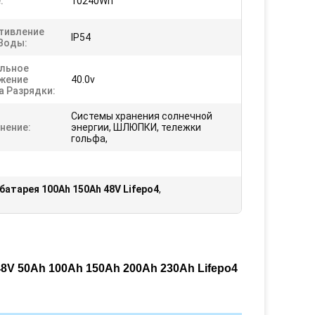
:
10240Wh
тивление
IP54
Воды:
льное
жение
40.0v
а Разрядки:
Системы хранения солнечной
нение:
энергии, ШЛЮПКИ, тележки
гольфа,
батарея 100Ah 150Ah 48V Lifepo4
,
8V 50Ah 100Ah 150Ah 200Ah 230Ah Lifepo4