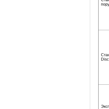
пор
Ста
Disc
Экс