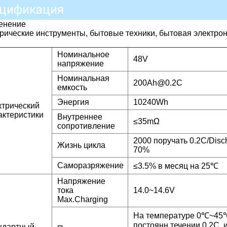
цификация
енение
рические инструменты, бытовые техники, бытовая электрони
Номинальное
48V
напряжение
Номинальная
200Ah@0.2C
емкость
Энергия
10240Wh
ктрический
актеристики
Внутреннее
≤35mΩ
сопротивление
2000 поручать 0.2C/Disc
Жизнь цикла
70%
Саморазряжение
≤3.5% в месяц на 25℃
Напряжение
тока
14.0~14.6V
Max.Charging
На температуре 0℃~45℃,
постоянн течении 0.2C, 
ндартный