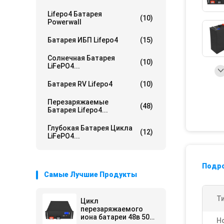
Lifepo4 Батарея
(10)
Powerwall
Батарея ИБП Lifepo4
(15)
Солнечная Батарея
(10)
LiFePO4...
Батарея RV Lifepo4
(10)
Перезаряжаемые
(48)
Батарея Lifepo4...
Глубокая Батарея Цикла
(12)
LiFePO4...
Подр
Самые Лучшие Продукты
Ти
Цикл
перезаряжаемого
иона батареи 48в 50ах
Н