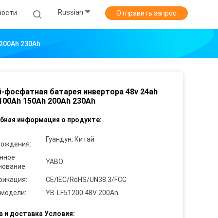
Russian
вости
Отправить запрос
200Ah 230Ah
-фосфатная батарея инвертора 48v 24ah
100Ah 150Ah 200Ah 230Ah
бная информация о продукте:
Гуандун, Китай
хождения:
нное
YABO
нование:
фикация:
CE/IEC/RoHS/UN38.3/FCC
 модели:
YB-LF51200 48V 200Ah
а и доставка Условия: