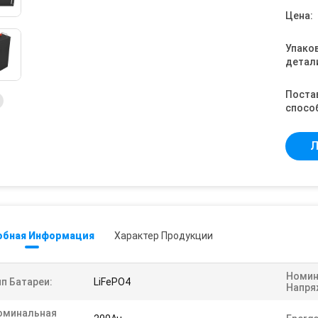
Цена:
Упако
детал
Поста
спосо
Л
обная Информация
Характер Продукции
Номин
п Батареи:
LiFePO4
Напря
оминальная