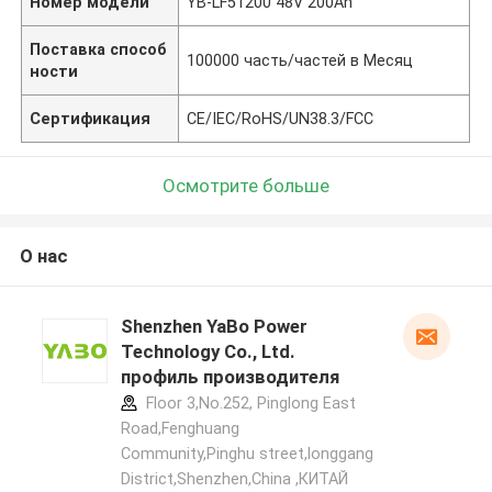
Номер модели
YB-LF51200 48V 200Ah
Поставка способ
100000 часть/частей в Месяц
ности
Сертификация
CE/IEC/RoHS/UN38.3/FCC
Осмотрите больше
О нас
Shenzhen YaBo Power
Technology Co., Ltd.
профиль производителя
Floor 3,No.252, Pinglong East
Road,Fenghuang
Community,Pinghu street,longgang
District,Shenzhen,China ,КИТАЙ