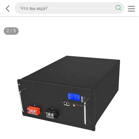
2
/
5