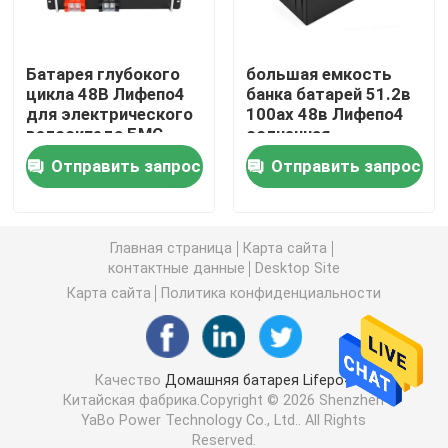
батарея 12V LiFePO4
Батарея глубокого
большая емкость
цикла 48В Лифепо4
банка батарей 51.2в
для электрического
100ах 48в Лифепо4
батарея 24V Lifepo4
велосипеда БМС
солнечная
умного 100Ах ИБ-
водоустойчивая
Отправить запрос
Отправить запрос
ЛФ51100
батарея 48v Lifepo4
электростанция лития портативная
Главная страница
Карта сайта
контактные данные
Desktop Site
Карта сайта
Политика конфиденциальности
Водонепроницаемая батарея Lifepo4
Lifepo4 батарея Powerwall
Качество
Домашняя батарея Lifepo4
Китайская фабрика.Copyright © 2026 Shenzhen
YaBo Power Technology Co., Ltd.. All Rights
Батарея ИБП Lifepo4
Reserved.