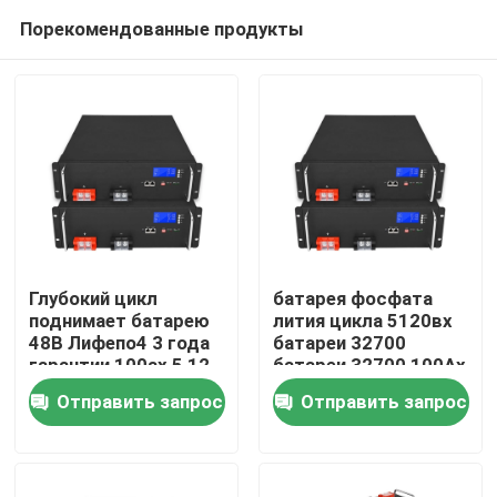
Порекомендованные продукты
Глубокий цикл
батарея фосфата
поднимает батарею
лития цикла 5120вх
48В Лифепо4 3 года
батареи 32700
Домой
гарантии 100ах 5,12
батареи 32700 100Ах
Квтч 16С8П
48В Лифепо4
Отправить запрос
Отправить запрос
глубокая
Продукты
Видеозаписи