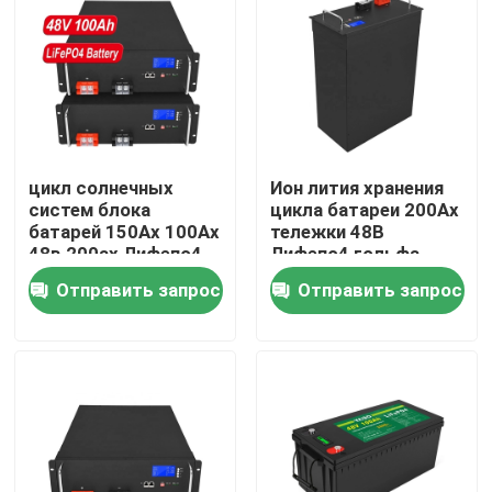
О нас
Экскурсия по заводу
цикл солнечных
Ион лития хранения
Контроль качества
систем блока
цикла батареи 200Ах
батарей 150Ах 100Ах
тележки 48В
48в 200ах Лифепо4
Лифепо4 гольфа
Свяжитесь с нами
глубокий
умный БМС глубокий
Отправить запрос
Отправить запрос
перезаряжаемые
Новости
Запросите цитату
Домашняя батарея Lifepo4