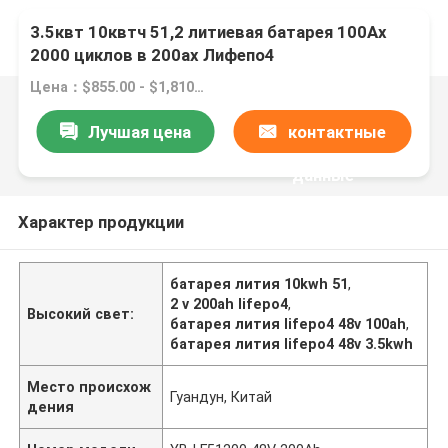
3.5квт 10квтч 51,2 литиевая батарея 100Ах
2000 циклов в 200ах Лифепо4
Цена：$855.00 - $1,810.76/pieces
Лучшая цена
контактные
данные
Характер продукции
батарея лития 10kwh 51
,
2 v 200ah lifepo4
,
Высокий свет:
батарея лития lifepo4 48v 100ah
,
батарея лития lifepo4 48v 3.5kwh
Место происхож
Гуандун, Китай
дения