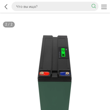
2
/
2