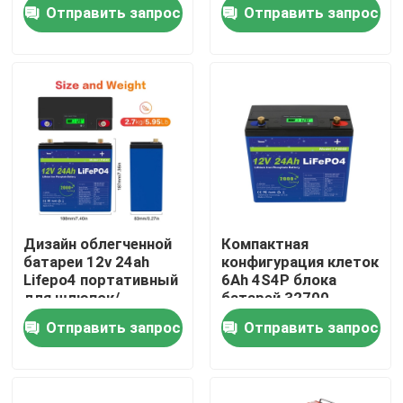
компактный
конфигурацией
Отправить запрос
Отправить запрос
клеток 4S4P
О нас
Экскурсия по заводу
Контроль качества
Свяжитесь с нами
Дизайн облегченной
Компактная
батареи 12v 24ah
конфигурация клеток
Новости
Lifepo4 портативный
6Ah 4S4P блока
для шлюпок/
батарей 32700
тележек гольфа
фосфорнокислого
Отправить запрос
Отправить запрос
железа лития 12V
Запросите цитату
24Ah
Домашняя батарея Lifepo4