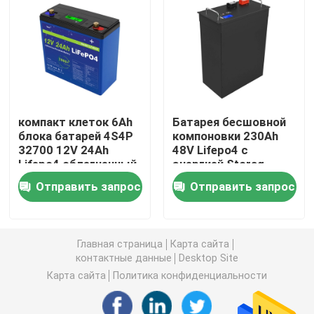
батарея 12V LiFePO4
батарея 24V Lifepo4
компакт клеток 6Ah
Батарея бесшовной
батарея 48v Lifepo4
блока батарей 4S4P
компоновки 230Ah
32700 12V 24Ah
48V Lifepo4 с
Lifepo4 облегченный
энергией Storag
электростанция лития портативная
солнечных/энергии
Отправить запрос
Отправить запрос
ветра
Водонепроницаемая батарея Lifepo4
Главная страница
Карта сайта
Lifepo4 батарея Powerwall
контактные данные
Desktop Site
Карта сайта
Политика конфиденциальности
Батарея ИБП Lifepo4