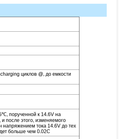
scharging циклов @, до емкости
℃, порученной к 14.6V на
, и после этого, изменяемого
 напряжением тока 14.6V до тех
удет больше чем 0.02C