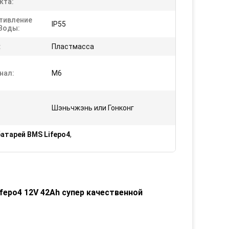
кта:
тивление
IP55
Воды:
:
Пластмасса
нал:
M6
Шэньчжэнь или Гонконг
атарей BMS Lifepo4
,
fepo4 12V 42Ah супер качественной