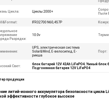
Проду
Сопро
изнь Цикла:
Циклы 2000+
Пыли 
ll&Format:
IFR32700 N60,4S7P
Кожух
редельное
апряжение
10.0v
Терми
аряда Разрядки:
UPS, электрическая система
рименение:
Solar&Wind, E-велосипед, E-
Порт:
рикша
блок батарей 12V 42Ah LiFePO4
,
Умный блок б
ысокий Свет:
Подгонянная батарея 12V LiFePO4
тер продукции
ние литий-ионного аккумулятора безопасности цикла Li
кой эффективности глубокое высокое