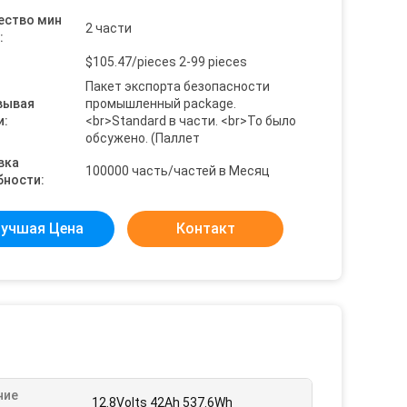
ество мин
2 части
:
$105.47/pieces 2-99 pieces
Пакет экспорта безопасности
вывая
промышленный package.
и:
<br>Standard в части. <br>To было
обсужено. (Паллет
вка
100000 часть/частей в Месяц
бности:
учшая Цена
Контакт
ние
12.8Volts 42Ah 537.6Wh