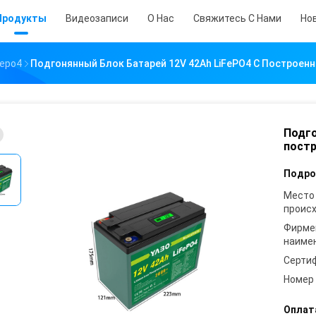
Продукты
Видеозаписи
О Нас
Свяжитесь С Нами
Но
fepo4
Подгонянный Блок Батарей 12V 42Ah LiFePO4 С Построен
Подго
постр
Подро
Место
проис
Фирме
наиме
Серти
Номер
Оплат