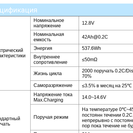
цификация
Номинальное
12.8V
напряжение
Номинальная
42Ah@0.2C
емкость
Энергия
537.6Wh
ктрический
актеристики
Внутреннее
≤50mΩ
сопротивление
2000 поручать 0.2C/Di
Жизнь цикла
70%
Саморазряжение
≤3.5% в месяц на 25℃
Напряжение тока
14.0~14.6V
Max.Charging
На температуре 0℃~45
постоянн течении 0.2C
Поручая режим
ндартный
непрерывно с постоянн
учать
пор пока течение не б