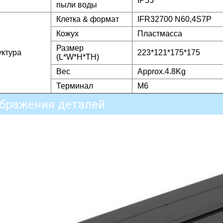
IP55
пыли воды
Клетка & формат
IFR32700 N60,4S7P
Кожух
Пластмасса
Размер
уктура
223*121*175*175
(L*W*H*TH)
Вес
Approx.4.8Kg
Терминал
M6
бражения деталей