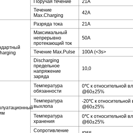
Поручая течение
21A
Течение
42A
Max.Charging
Разряда тока
21A
Максимальный
непрерывно
50A
протекающий ток
ндартный
Течение Max.Pulse
100A (<3s>
harging
Discharging
предельное
10,0
напряжение
заряда
Температура
0℃ к относительной в
обязанности
@60±25%
Температура
-20℃ к относительной 
выхлопа
@60±25%
плуатационный
им
Температура
0℃ к относительной в
хранения
@60±25%
Сопротивление