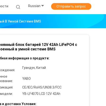
Russian
вости
Отправить запрос
ный В Умной Системе BMS
нянный блок батарей 12V 42Ah LiFePO4 с
оенный в умной системе BMS
бная информация о продукте:
Гуандун, Китай
хождения:
нное
YABO
нование:
фикация:
CE/IEC/RoHS/UN38.3/FCC
 модели:
YB-LF4070 LCD 12V 42Ah
а и доставка Условия: