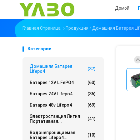
Домой
Главная Страница
Продукция
Домашняя Батарея Li
Категории
Домашняя Батарея
(37)
Lifepo4
Батарея 12V LiFePO4
(60)
Батарея 24V Lifepo4
(36)
Батарея 48v Lifepo4
(69)
Электростанция Лития
(41)
Портативная...
Водонепроницаемая
(10)
Батарея Lifepo4...