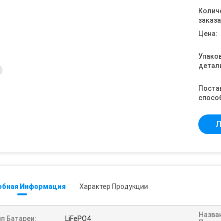
Колич
заказа
Цена:
Упако
детал
Поста
спосо
Л
обная Информация
Характер Продукции
Назва
п Батареи:
LiFePO4