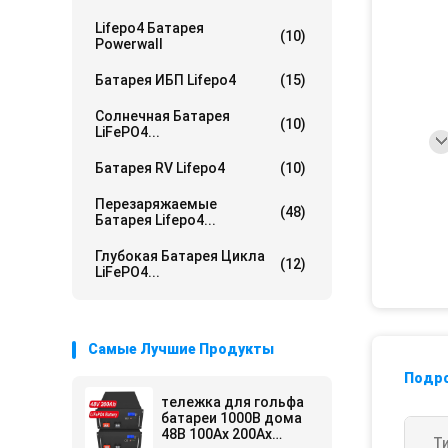
Lifepo4 Батарея
(10)
Powerwall
Батарея ИБП Lifepo4
(15)
Солнечная Батарея
(10)
LiFePO4...
Батарея RV Lifepo4
(10)
Перезаряжаемые
(48)
Батарея Lifepo4...
Глубокая Батарея Цикла
(12)
LiFePO4...
Самые Лучшие Продукты
Подр
тележка для гольфа
батареи 1000В дома
48В 100Ах 200Ах
Ти