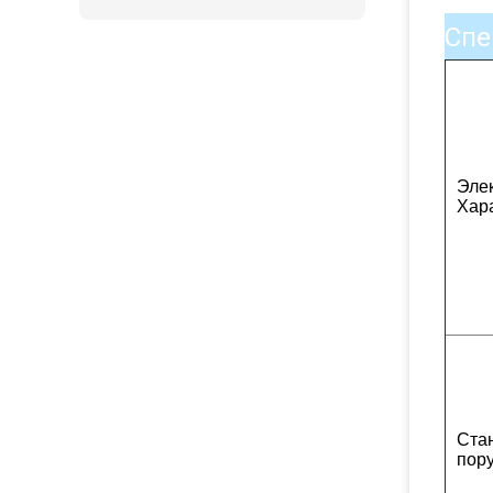
Спе
Эле
Хар
Ста
пор