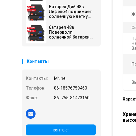
Лифепо4
Батарея Дий 48в
Лифепо4 поднимает
Ж
солнечную клетку
лития литий-ионной
батареи 100ах
батарея 48в
Ce
Поверволл
солнечной батареи
П
2.5Квх 5Квх 10квх
Н
10квх Лифепо4 для
З
домашнего
инвертора
Контакты
П
Контакты:
Mr. he
В
Телефон:
86-18576759460
Факс:
86- 755-81473150
Харак
Хране
высо
контакт