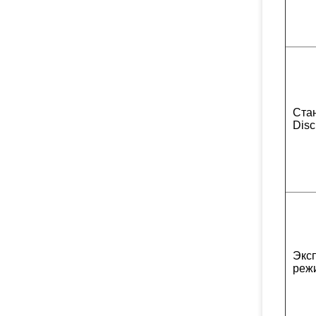
Ста
Disc
Экс
реж