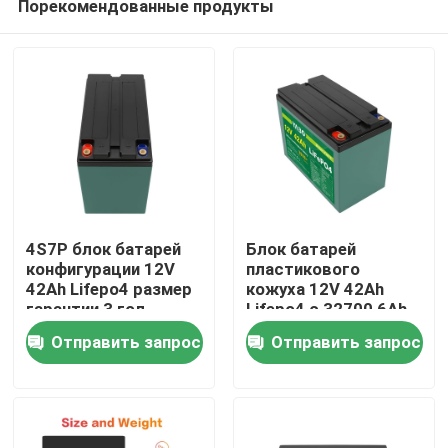
Порекомендованные продукты
4S7P блок батарей
Блок батарей
конфигурации 12V
пластикового
42Ah Lifepo4 размер
кожуха 12V 42Ah
гарантии 3 год
Lifepo4 с 32700 6Ah
Домой
компактный
конфигурацией
Отправить запрос
Отправить запрос
клеток 4S4P
Продукты
Видеозаписи