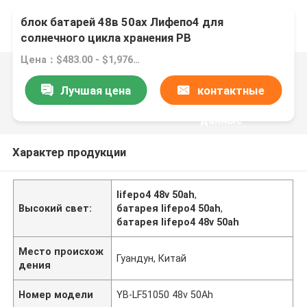
блок батарей 48в 50ах Лифепо4 для
солнечного цикла хранения РВ
перезаряжаемые глубокого
Цена：$483.00 - $1,976.00/pieces
Лучшая цена
контактные
данные
Характер продукции
lifepo4 48v 50ah
,
Высокий свет:
батарея lifepo4 50ah
,
батарея lifepo4 48v 50ah
Место происхож
Гуандун, Китай
дения
Номер модели
YB-LF51050 48v 50Ah