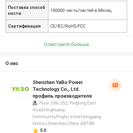
Поставка способ
100000 часть/частей в Месяц
ности
Сертификация
CE/IEC/RoHS/FCC
Осмотрите больше
О нас
Shenzhen YaBo Power
Technology Co., Ltd.
профиль производителя
Floor 3,No.252, Pinglong East
Road,Fenghuang
Community,Pinghu street,longgang
District,Shenzhen,China ,КИТАЙ
5.0