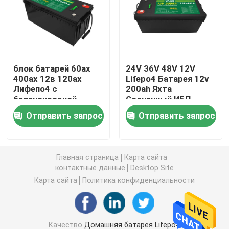
батарея 12V LiFePO4
батарея 24V Lifepo4
блок батарей 60ах
24V 36V 48V 12V
400ах 12в 120ах
Lifepo4 Батарея 12v
Лифепо4 с
200ah Яхта
батарея 48v Lifepo4
балансировкой
Солнечный ИБП
Батерия Блуэтоотх
Отправить запрос
Отправить запрос
Бмс
электростанция лития портативная
Водонепроницаемая батарея Lifepo4
Главная страница
Карта сайта
контактные данные
Desktop Site
Карта сайта
Политика конфиденциальности
Lifepo4 батарея Powerwall
Батарея ИБП Lifepo4
Качество
Домашняя батарея Lifepo4