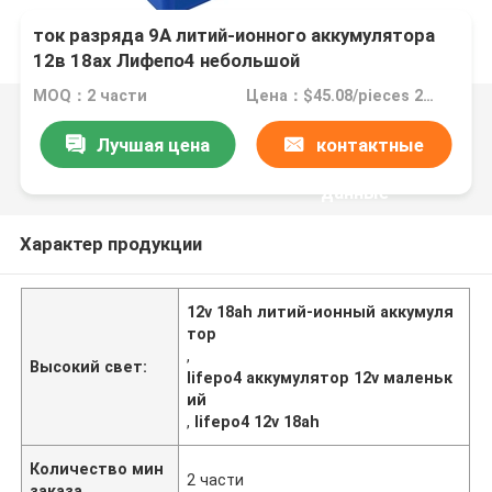
ток разряда 9А литий-ионного аккумулятора
12в 18ах Лифепо4 небольшой
MOQ：2 части
Цена：$45.08/pieces 2-49 pieces
Лучшая цена
контактные
данные
Характер продукции
12v 18ah литий-ионный аккумуля
тор
,
Высокий свет:
lifepo4 аккумулятор 12v маленьк
ий
,
lifepo4 12v 18ah
Количество мин
2 части
заказа