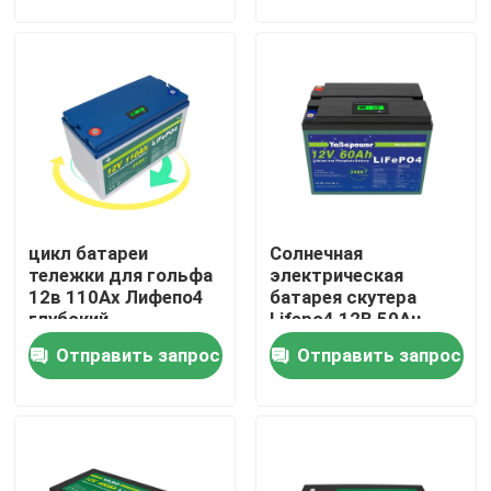
солнечной панели в
домашних условиях
О нас
Экскурсия по заводу
Контроль качества
цикл батареи
Солнечная
Свяжитесь с нами
тележки для гольфа
электрическая
12в 110Ах Лифепо4
батарея скутера
глубокий
Lifepo4 12В 50Ач
Новости
60Ач 24В 48В 100Ач
Отправить запрос
Отправить запрос
42Ач 30Ач 20Ач 10Ач
Запросите цитату
Домашняя батарея Lifepo4