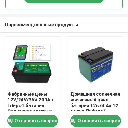
Порекомендованные продукты
Домой
Фабричные цены
Домашняя солнечная
12V/24V/36V 200Ah
жизненный цикл
Lifepo4 батарея
батареи 12в 60Ах 12
Продукты
Солнечная система
вольт Лифепо4
хранения Литий-
длинный
Отправить запрос
Отправить запрос
ионная батарея для
Видеозаписи