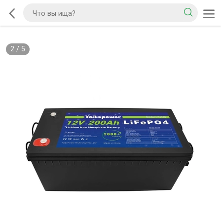
2
/
5