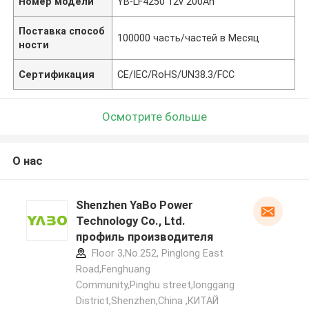
Номер модели
YB-LF4250 12v 200Ah
Поставка способ
100000 часть/частей в Месяц
ности
Сертификация
CE/IEC/RoHS/UN38.3/FCC
Осмотрите больше
О нас
Shenzhen YaBo Power
Technology Co., Ltd.
профиль производителя
Floor 3,No.252, Pinglong East
Road,Fenghuang
Community,Pinghu street,longgang
District,Shenzhen,China ,КИТАЙ