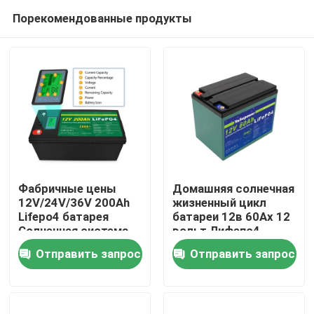
Порекомендованные продукты
Фабричные цены
Домашняя солнечная
12V/24V/36V 200Ah
жизненный цикл
Lifepo4 батарея
батареи 12в 60Ах 12
Домой
Солнечная система
вольт Лифепо4
хранения Литий-
длинный
Отправить запрос
Отправить запрос
ионная батарея для
Продукты
солнечной панели в
домашних условиях
Видеозаписи