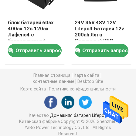
батарея 12V LiFePO4
блок батарей 60ах
24V 36V 48V 12V
400ах 12в 120ах
Lifepo4 Батарея 12v
Лифепо4 с
200ah Яхта
батарея 24V Lifepo4
балансировкой
Солнечный ИБП
Батерия Блуэтоотх
Отправить запрос
Отправить запрос
Бмс
батарея 48v Lifepo4
электростанция лития портативная
Главная страница
Карта сайта
контактные данные
Desktop Site
Карта сайта
Политика конфиденциальности
Водонепроницаемая батарея Lifepo4
Lifepo4 батарея Powerwall
Качество
Домашняя батарея Lifepo4
Китайская фабрика.Copyright © 2026 Shenzhen
YaBo Power Technology Co., Ltd.. All Rights
Батарея ИБП Lifepo4
Reserved.